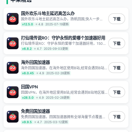
有上百万用户，用户整体好评95%以上，一对一在线客
服支持，保障你的使用体验。
国外欢乐斗地主延迟高怎么办
国外欢乐斗地主延迟高怎么办，扬帆回国,快人一步
下载
1100万海外华人都在用的音乐视频回国加速器 Android
v12.5.0
⭐ 4.8
2025-07-19更新
iOS Windows Mac TV VIP 支持多种加速场景 了解更多
看视频 全球高速通道搭配第三方CDN节点,解锁加速腾
讯视频、爱奇艺、哔哩哔哩和优酷视频,在国外也能畅快
打仙境传说RO：守护永恒的爱哪个加速器好用
追剧!
打仙境传说RO：守护永恒的爱哪个加速器好用，150条
下载
高速回国线路 自有高速中转节点 无需注册 一键连接 提
v6.8.2
⭐ 4.7
2025-09-03更新
供高速线路 应用内直达视频音乐app,快人一步 应用模式
App互不干扰 不间断的隐私保护 数据加密 隐私保护 保
持高速同时确保数据不泄露 阻止第三方对数据进行窃取
海外回国加速器
和监听
海外回国加速器，在海外地区使用B站,经常会遇到B站地
下载
区版权限制/网络IP屏蔽,缓冲卡顿等问题,使用我们的哔
v8.0.45
⭐ 4.9
2025-02-28更新
哩哔哩专用回国VPN,可加速解决各类网络问题,一键网络
回国,全球智能专线为您提供最优线路,一对一技术客服
7*24小时服务。
回国VPN
回国VPN，在海外地区使用B站,经常会遇到B站地区版权
下载
限制/网络IP屏蔽,缓冲卡顿等问题,使用我们的哔哩哔哩
v28.5.0
⭐ 4.9
2025-02-28更新
专用回国VPN,可加速解决各类网络问题,一键网络回国,
全球智能专线为您提供最优线路,一对一技术客服7*24小
时服务。
免费回国加速器
免费回国加速器，回国加速器拥有全球海量节点覆盖，
下载
运营商专线不卡顿超稳定，专为海外华人和留学生打
v9.9.5
⭐ 4.7
2025-03-12更新
造，帮助海外华人免除地域限制，随时高速稳定低延迟
玩国服游戏、观看高清视频、听高品质音乐。