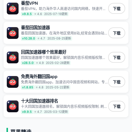
番茄VPN
TV、西瓜视频、QQ音乐、网易云音乐、酷狗音乐、YY
等主流网站应用解除限制，带你穿梭加速回国。目前已
番茄VPN，助力海外华人高速访问国内网络，快速开启
下载
有上百万用户，用户整体好评95%以上，一对一在线客
国内各直播平台,解决国内视频、音乐卡顿问题；更能加
v9.8.5
⭐ 4.6
2025-07-19更新
服支持，保障你的使用体验。
速海量国服游戏，超低延迟稳定不掉线,畅享国内网络！
番茄回国加速器
番茄回国加速器，在海外地区使用B站,经常会遇到B站地
下载
区版权限制/网络IP屏蔽,缓冲卡顿等问题,使用我们的哔
v10.28.0
⭐ 4.7
2025-08-25更新
哩哔哩专用回国VPN,可加速解决各类网络问题,一键网络
回国,全球智能专线为您提供最优线路,一对一技术客服
7*24小时服务。
回国加速器哪个效果最好
回国加速器哪个效果最好，解锁国内音乐视频版权限制.
下载
刷剧不卡，高清秒开. 有效降低国服游戏延迟. 提升国内
v28.5.0
⭐ 4.9
2025-02-28更新
主流应用访问速度 ; 独创加速黑科技 · 海量边缘. 动态多
线. 智能流控。
免费海外翻回国app
免费海外翻回国app，加速访问中国音视频和网站，专
下载
业回国加速器，帮你加速访问优酷、bilibili、腾讯视频、
v1.8.85
⭐ 4.8
2025-05-22更新
爱奇艺等，加速国服游戏，例如原神、阴阳师、和平精
英、使命召唤、天涯明月刀、一梦江湖、幻书启示录、
明日方舟、战双帕弥什、sky光·遇、另一个伊甸园等国
十大回国加速器排名
内各种服务,回国加速器致力于帮助海外华人和留学生、
十大回国加速器排名，解锁国内音乐视频版权限制. 刷剧
下载
港澳台地区用户提供最好的回国游戏和音乐视频加速服
不卡，高清秒开. 有效降低国服游戏延迟. 提升国内主流
v9.9.5
⭐ 4.7
2025-03-12更新
务，可以在海外或港澳台地区流畅加速国服游戏和音视
应用访问速度 ; 独创加速黑科技 · 海量边缘. 动态多线. 智
频服务，提供专业稳定的全球回国线路和游戏加速专
能流控。
线。能加速访问优酷、爱奇艺、腾讯视频、B站、芒果
TV、西瓜视频、QQ音乐、网易云音乐、酷狗音乐、YY
等主流网站应用解除限制，带你穿梭加速回国。目前已
苹果精选