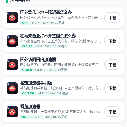
国外欢乐斗地主延迟高怎么办
国外欢乐斗地主延迟高怎么办，海外华人回国加速器,为
下载
境外华人解决海外怎么听歌?海外怎么看剧?海外怎么玩
v2.3.1
⭐ 4.7
2025-05-22更新
游戏不卡等境外难题,全球回国稳定国内节点,专业、流畅
加速让海外党们一键轻松回国,简单好用
在马来西亚打不开三国杀怎么办
在马来西亚打不开三国杀怎么办，精选全球好物针对海
下载
外华人、留学生和海外出差用户打造的一款高质量专属
v9.0.20
⭐ 4.8
2025-06-08更新
回国加速器,只要身处海外即可一键加速畅享国内网络:追
剧听歌、影音娱乐、游戏电竞、赛事直播、商务办公、
炒股等多场景的应用及网络加速
国外访问国内加速器
国外访问国内加速器，回国加速器拥有全球海量节点覆
下载
盖，运营商专线不卡顿超稳定，专为海外华人和留学生
v7.85.0
⭐ 4.9
2025-04-15更新
打造，帮助海外华人免除地域限制，随时高速稳定低延
迟玩国服游戏、观看高清视频、听高品质音乐。
番茄加速器手机版
番茄加速器手机版，加速访问中国音视频和网站，专业
下载
回国加速器，帮你加速访问优酷、bilibili、腾讯视频、爱
v10.3.80
⭐ 4.8
2025-04-15更新
奇艺等，加速国服游戏，例如原神、阴阳师、和平精
英、使命召唤、天涯明月刀、一梦江湖、幻书启示录、
明日方舟、战双帕弥什、sky光·遇、另一个伊甸园等国
番茄加速器
内各种服务,回国加速器致力于帮助海外华人和留学生、
番茄加速器，一键畅享游戏,视频,直播等各大主流App应
下载
港澳台地区用户提供最好的回国游戏和音乐视频加速服
用,视频加载极速不卡顿。人在海外听歌,玩国服游戏 简
v8.9.88
⭐ 4.7
2025-05-22更新
务，可以在海外或港澳台地区流畅加速国服游戏和音视
单易用。
频服务，提供专业稳定的全球回国线路和游戏加速专
线。能加速访问优酷、爱奇艺、腾讯视频、B站、芒果