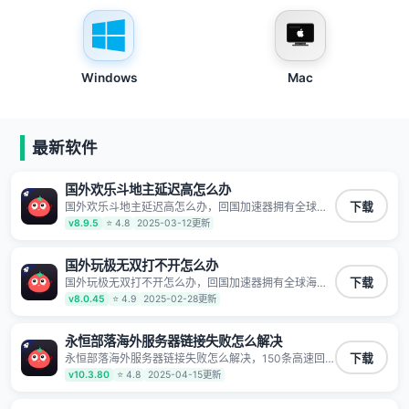
Windows
Mac
最新软件
国外欢乐斗地主延迟高怎么办
国外欢乐斗地主延迟高怎么办，回国加速器拥有全球海
下载
量节点覆盖，运营商专线不卡顿超稳定，专为海外华人
v8.9.5
⭐ 4.8
2025-03-12更新
和留学生打造，帮助海外华人免除地域限制，随时高速
稳定低延迟玩国服游戏、观看高清视频、听高品质音
乐。
国外玩极无双打不开怎么办
国外玩极无双打不开怎么办，回国加速器拥有全球海量
下载
节点覆盖，运营商专线不卡顿超稳定，专为海外华人和
v8.0.45
⭐ 4.9
2025-02-28更新
留学生打造，帮助海外华人免除地域限制，随时高速稳
定低延迟玩国服游戏、观看高清视频、听高品质音乐。
永恒部落海外服务器链接失败怎么解决
永恒部落海外服务器链接失败怎么解决，150条高速回
下载
国线路 自有高速中转节点 无需注册 一键连接 提供高速
v10.3.80
⭐ 4.8
2025-04-15更新
线路 应用内直达视频音乐app,快人一步 应用模式 App互
不干扰 不间断的隐私保护 数据加密 隐私保护 保持高速