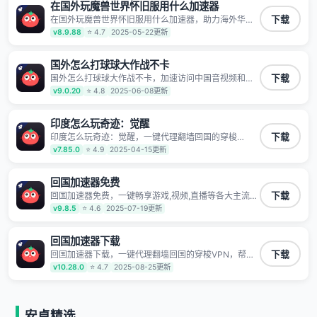
同时确保数据不泄露 阻止第三方对数据进行窃取和监听
在国外玩魔兽世界怀旧服用什么加速器
在国外玩魔兽世界怀旧服用什么加速器，助力海外华人
下载
高速访问国内网络，快速开启国内各直播平台,解决国内
v8.9.88
⭐ 4.7
2025-05-22更新
视频、音乐卡顿问题；更能加速海量国服游戏，超低延
迟稳定不掉线,畅享国内网络！
国外怎么打球球大作战不卡
国外怎么打球球大作战不卡，加速访问中国音视频和网
下载
站，专业回国加速器，帮你加速访问优酷、bilibili、腾讯
v9.0.20
⭐ 4.8
2025-06-08更新
视频、爱奇艺等，加速国服游戏，例如原神、阴阳师、
和平精英、使命召唤、天涯明月刀、一梦江湖、幻书启
示录、明日方舟、战双帕弥什、sky光·遇、另一个伊甸
印度怎么玩奇迹：觉醒
园等国内各种服务,回国加速器致力于帮助海外华人和留
印度怎么玩奇迹：觉醒，一键代理翻墙回国的穿梭
下载
学生、港澳台地区用户提供最好的回国游戏和音乐视频
VPN，帮助海外华人留学生及港澳台地区用户破除地区
v7.85.0
⭐ 4.9
2025-04-15更新
加速服务，可以在海外或港澳台地区流畅加速国服游戏
版权限制问题，一键降低游戏延迟，加速访问中国网
和音视频服务，提供专业稳定的全球回国线路和游戏加
站、游戏及应用。
速专线。能加速访问优酷、爱奇艺、腾讯视频、B站、芒
回国加速器免费
果TV、西瓜视频、QQ音乐、网易云音乐、酷狗音乐、
YY等主流网站应用解除限制，带你穿梭加速回国。目前
回国加速器免费，一键畅享游戏,视频,直播等各大主流
下载
已有上百万用户，用户整体好评95%以上，一对一在线
App应用,视频加载极速不卡顿。人在海外听歌,玩国服游
v9.8.5
⭐ 4.6
2025-07-19更新
客服支持，保障你的使用体验。
戏 简单易用。
回国加速器下载
回国加速器下载，一键代理翻墙回国的穿梭VPN，帮助
下载
海外华人留学生及港澳台地区用户破除地区版权限制问
v10.28.0
⭐ 4.7
2025-08-25更新
题，一键降低游戏延迟，加速访问中国网站、游戏及应
用。
安卓精选