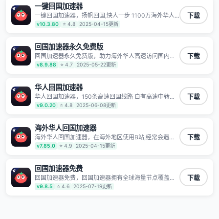
一键回国加速器
一键回国加速器，扬帆回国,快人一步 1100万海外华人
下载
都在用的音乐视频回国加速器 Android iOS Windows
v10.3.80
⭐ 4.8
2025-04-15更新
Mac TV VIP 支持多种加速场景 了解更多 看视频 全球高
速通道搭配第三方CDN节点,解锁加速腾讯视频、爱奇
艺、哔哩哔哩和优酷视频,在国外也能畅快追剧!
回国加速器永久免费版
回国加速器永久免费版，助力海外华人高速访问国内网
下载
络，快速开启国内各直播平台,解决国内视频、音乐卡顿
v8.9.88
⭐ 4.7
2025-05-22更新
问题；更能加速海量国服游戏，超低延迟稳定不掉线,畅
享国内网络！
华人回国加速器
华人回国加速器，150条高速回国线路 自有高速中转节
下载
点 无需注册 一键连接 提供高速线路 应用内直达视频音
v9.0.20
⭐ 4.8
2025-06-08更新
乐app,快人一步 应用模式 App互不干扰 不间断的隐私保
护 数据加密 隐私保护 保持高速同时确保数据不泄露 阻
止第三方对数据进行窃取和监听
海外华人回国加速器
海外华人回国加速器，在海外地区使用B站,经常会遇到B
下载
站地区版权限制/网络IP屏蔽,缓冲卡顿等问题,使用我们
v7.85.0
⭐ 4.9
2025-04-15更新
的哔哩哔哩专用回国VPN,可加速解决各类网络问题,一键
网络回国,全球智能专线为您提供最优线路,一对一技术客
服7*24小时服务。
回国加速器免费
回国加速器免费，回国加速器拥有全球海量节点覆盖，
下载
运营商专线不卡顿超稳定，专为海外华人和留学生打
v9.8.5
⭐ 4.6
2025-07-19更新
造，帮助海外华人免除地域限制，随时高速稳定低延迟
玩国服游戏、观看高清视频、听高品质音乐。